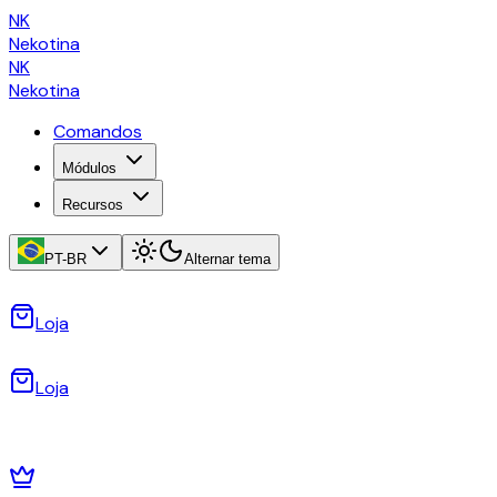
NK
Nekotina
NK
Nekotina
Comandos
Módulos
Recursos
PT-BR
Alternar tema
Loja
Loja